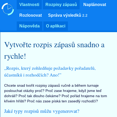
Vlastnosti
Rozpisy zápasů
Naplánovat
Rozlosovat
Správa výsledků
2.2
Nápověda
O aplikaci
Vytvořte rozpis zápasů snadno a
rychle!
Rozpis, který zohledňuje požadavky pořadatelů,
účastníků i rozhodčích? Ano!
Chcete snad tvořit rozpisy zápasů ručně a během turnaje
poslouchat otázky proč? Proč zase hrajeme, když jsme teď
dohráli? Proč tak dlouho čekáme? Proč pořád hrajeme na tom
křivém hřišti? Proč nás zase píská ten zasedlý rozhodčí?
Jaké typy rozpisů můžu vygenerovat?