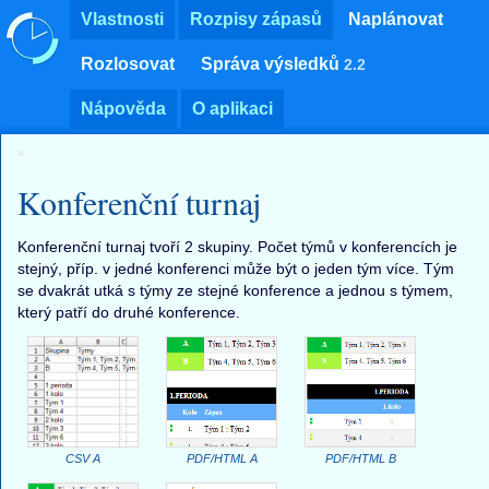
Vlastnosti
Rozpisy zápasů
Naplánovat
Rozlosovat
Správa výsledků
2.2
Nápověda
O aplikaci
Konferenční turnaj
Konferenční turnaj tvoří 2 skupiny. Počet týmů v konferencích je
stejný, příp. v jedné konferenci může být o jeden tým více. Tým
se dvakrát utká s týmy ze stejné konference a jednou s týmem,
který patří do druhé konference.
CSV A
PDF/HTML A
PDF/HTML B