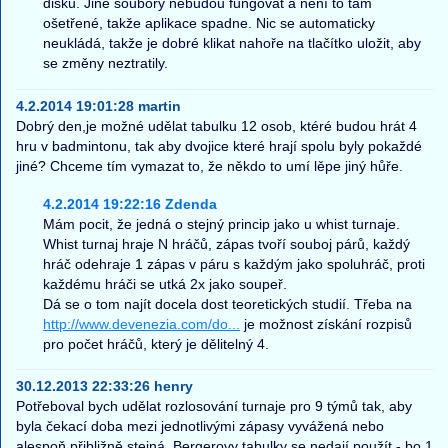
disku. Jiné soubory nebudou fungovat a není to tam
ošetřené, takže aplikace spadne. Nic se automaticky
neukládá, takže je dobré klikat nahoře na tlačítko uložit, aby
se změny neztratily.
4.2.2014 19:01:28 martin
Dobrý den,je možné udělat tabulku 12 osob, ktéré budou hrát 4
hru v badmintonu, tak aby dvojice které hrají spolu byly pokaždé
jiné? Chceme tím vymazat to, že někdo to umí lěpe jiný hůře.
4.2.2014 19:22:16 Zdenda
Mám pocit, že jedná o stejný princip jako u whist turnaje.
Whist turnaj hraje N hráčů, zápas tvoří souboj párů, každý
hráč odehraje 1 zápas v páru s každým jako spoluhráč, proti
každému hráči se utká 2x jako soupeř.
Dá se o tom najít docela dost teoretických studií. Třeba na
http://www.devenezia.com/do...
je možnost získání rozpisů
pro počet hráčů, který je dělitelný 4.
30.12.2013 22:33:26 henry
Potřeboval bych udělat rozlosování turnaje pro 9 týmů tak, aby
byla čekací doba mezi jednotlivými zápasy vyvážená nebo
alespoň přibližně stejná. Bergerovy tabulky se nedají použít - bo 1