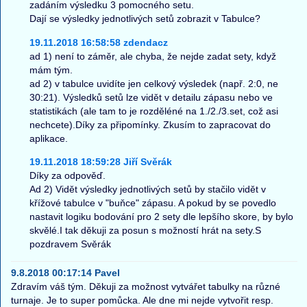
zadáním výsledku 3 pomocného setu.
Dají se výsledky jednotlivých setů zobrazit v Tabulce?
19.11.2018 16:58:58 zdendacz
ad 1) není to záměr, ale chyba, že nejde zadat sety, když
mám tým.
ad 2) v tabulce uvidíte jen celkový výsledek (např. 2:0, ne
30:21). Výsledků setů lze vidět v detailu zápasu nebo ve
statistikách (ale tam to je rozděléné na 1./2./3.set, což asi
nechcete).Díky za připomínky. Zkusím to zapracovat do
aplikace.
19.11.2018 18:59:28 Jiří Svěrák
Díky za odpověď.
Ad 2) Vidět výsledky jednotlivých setů by stačilo vidět v
křížové tabulce v "buňce" zápasu. A pokud by se povedlo
nastavit logiku bodování pro 2 sety dle lepšího skore, by bylo
skvělé.I tak děkuji za posun s možností hrát na sety.S
pozdravem Svěrák
9.8.2018 00:17:14 Pavel
Zdravím váš tým. Děkuji za možnost vytvářet tabulky na různé
turnaje. Je to super pomůcka. Ale dne mi nejde vytvořit resp.