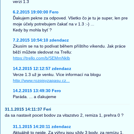
verzi 1.3
6.2.2015 19:00:00 Fero
Ďakujem pekne za odpoved. Všetko čo je tu je super, len pre
moje účely potrebujem čakať na v 1.3 :-) ...
Kedy by mohla byť ?
7.2.2015 10:54:10 zdendacz
Zkusím se na to podívat během příštího víkendu. Jak práce
běží můžete sledovat na Trellu:
https://trello.com/b/SEMmNklb
14.2.2015 12:12:57 zdendacz
Verze 1.3 už je venku. Více informací na blogu
http://www.rozpisyzapasu.cz...
14.2.2015 13:49:30 Fero
Paráda. ... a ďakujeme
31.1.2015 14:11:37 Feri
da sa nastavit pocet bodov za vitazstvo 2, remiza 1, prehra 0 ?
31.1.2015 14:20:11 zdendacz
Aktuálně to nejde. Za výhru jsou vždy 3 body, za remízu 1.