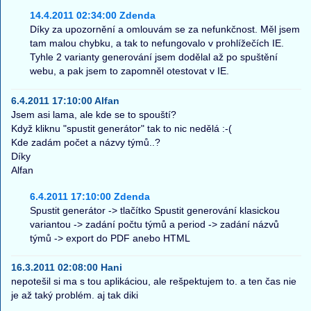
14.4.2011 02:34:00 Zdenda
Díky za upozornění a omlouvám se za nefunkčnost. Měl jsem
tam malou chybku, a tak to nefungovalo v prohlížečích IE.
Tyhle 2 varianty generování jsem dodělal až po spuštění
webu, a pak jsem to zapomněl otestovat v IE.
6.4.2011 17:10:00 Alfan
Jsem asi lama, ale kde se to spouští?
Když kliknu "spustit generátor" tak to nic nedělá :-(
Kde zadám počet a názvy týmů..?
Díky
Alfan
6.4.2011 17:10:00 Zdenda
Spustit generátor -> tlačítko Spustit generování klasickou
variantou -> zadání počtu týmů a period -> zadání názvů
týmů -> export do PDF anebo HTML
16.3.2011 02:08:00 Hani
nepotešil si ma s tou aplikáciou, ale rešpektujem to. a ten čas nie
je až taký problém. aj tak diki