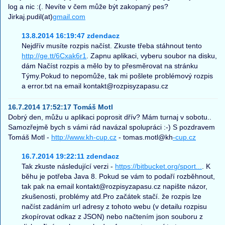
log a nic :(. Nevíte v čem může být zakopaný pes?
Jirkaj.pudil(at)
gmail.com
13.8.2014 16:19:47 zdendacz
Nejdřív musíte rozpis načíst. Zkuste třeba stáhnout tento
http://ge.tt/6Cxak6r1
. Zapnu aplikaci, vyberu soubor na disku,
dám Načíst rozpis a mělo by to přesměrovat na stránku
Týmy.Pokud to nepomůže, tak mi pošlete problémový rozpis
a error.txt na email kontakt@rozpisyzapasu.cz
16.7.2014 17:52:17 Tomáš Motl
Dobrý den, můžu u aplikaci poprosit dřív? Mám turnaj v sobotu..
Samozřejmě bych s vámi rád navázal spolupráci :-) S pozdravem
Tomáš Motl -
http://www.kh-cup.cz
- tomas.motl@kh
-cup.cz
16.7.2014 19:22:11 zdendacz
Tak zkuste následující verzi -
https://bitbucket.org/sport...
. K
běhu je potřeba Java 8. Pokud se vám to podaří rozběhnout,
tak pak na email kontakt@rozpisyzapasu.cz napište názor,
zkušenosti, problémy atd.Pro začátek stačí. že rozpis lze
načíst zadáním url adresy z tohoto webu (v detailu rozpisu
zkopírovat odkaz z JSON) nebo načtením json souboru z