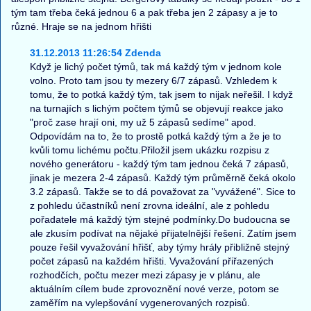
tým tam třeba čeká jednou 6 a pak třeba jen 2 zápasy a je to
různé. Hraje se na jednom hřišti
31.12.2013 11:26:54 Zdenda
Když je lichý počet týmů, tak má každý tým v jednom kole
volno. Proto tam jsou ty mezery 6/7 zápasů. Vzhledem k
tomu, že to potká každý tým, tak jsem to nijak neřešil. I když
na turnajích s lichým počtem týmů se objevují reakce jako
"proč zase hrají oni, my už 5 zápasů sedíme" apod.
Odpovídám na to, že to prostě potká každý tým a že je to
kvůli tomu lichému počtu.Přiložil jsem ukázku rozpisu z
nového generátoru - každý tým tam jednou čeká 7 zápasů,
jinak je mezera 2-4 zápasů. Každý tým průměrně čeká okolo
3.2 zápasů. Takže se to dá považovat za "vyvážené". Sice to
z pohledu účastníků není zrovna ideální, ale z pohledu
pořadatele má každý tým stejné podmínky.Do budoucna se
ale zkusím podívat na nějaké přijatelnější řešení. Zatím jsem
pouze řešil vyvažování hřišť, aby týmy hrály přibližně stejný
počet zápasů na každém hřišti. Vyvažování přiřazených
rozhodčích, počtu mezer mezi zápasy je v plánu, ale
aktuálním cílem bude zprovoznění nové verze, potom se
zaměřím na vylepšování vygenerovaných rozpisů.