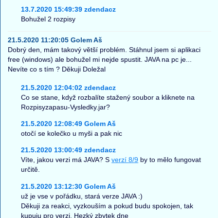
13.7.2020 15:49:39 zdendacz
Bohužel 2 rozpisy
21.5.2020 11:20:05 Golem Aš
Dobrý den, mám takový větší problém. Stáhnul jsem si aplikaci
free (windows) ale bohužel mi nejde spustit. JAVA na pc je...
Nevíte co s tím ? Děkuji Doležal
21.5.2020 12:04:02 zdendacz
Co se stane, když rozbalíte stažený soubor a kliknete na
Rozpisyzapasu-Vysledky.jar?
21.5.2020 12:08:49 Golem Aš
otočí se kolečko u myši a pak nic
21.5.2020 13:00:49 zdendacz
Víte, jakou verzi má JAVA? S
verzí 8/9
by to mělo fungovat
určitě.
21.5.2020 13:12:30 Golem Aš
už je vse v pořádku, stará verze JAVA :)
Děkuji za reakci, vyzkouším a pokud budu spokojen, tak
kupuju pro verzi. Hezký zbytek dne