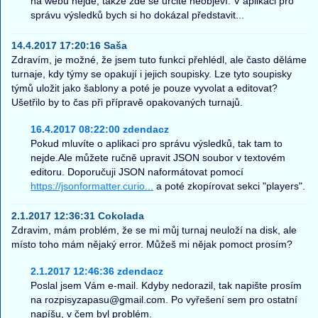
na webu nejde, takže zde se určitě neobjeví. V aplikaci pro
správu výsledků bych si ho dokázal představit...
14.4.2017 17:20:16 Saša
Zdravím, je možné, že jsem tuto funkci přehlédl, ale často děláme
turnaje, kdy týmy se opakují i jejich soupisky. Lze tyto soupisky
týmů uložit jako šablony a poté je pouze vyvolat a editovat?
Ušetřilo by to čas při přípravě opakovaných turnajů.
16.4.2017 08:22:00 zdendacz
Pokud mluvíte o aplikaci pro správu výsledků, tak tam to
nejde.Ale můžete ručně upravit JSON soubor v textovém
editoru. Doporučuji JSON naformátovat pomocí
https://jsonformatter.curio...
a poté zkopírovat sekci "players".
2.1.2017 12:36:31 Cokolada
Zdravim, mám problém, že se mi můj turnaj neuloží na disk, ale
místo toho mám nějaký error. Můžeš mi nějak pomoct prosím?
2.1.2017 12:46:36 zdendacz
Poslal jsem Vám e-mail. Kdyby nedorazil, tak napište prosím
na rozpisyzapasu@gmail.com. Po vyřešení sem pro ostatní
napíšu, v čem byl problém.