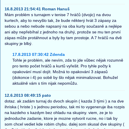
16.8.2013 21:54:41 Roman Hanuš
Mám problém s turnajem v tenise 7 hráčů (dvojic) na dvou
kurtech, aby to nevyšlo tak, že bude některý hrát 3 zápasy za
sebou a nebo nebude napsaný na oba kurty současně a nejlépe
ani aby nepřebíhal z jednoho na druhý, protože se mu ten první
zápas může protáhnout a byly by tam prostoje. A 7 hráčů na dvě
skupiny je blbý.
17.8.2013 07:30:42 Zdenda
Tohle je problém, ale nevím, zda to jde vůbec nějak rozumně
pro tento počet hráčů a kurtů vyřešit. Pro tyhle počty k
opakování musí dojít. Možná to opakování 3 zápasů
(dokonce i 4) po sobě by šlo nějak minimalizovat. Bohužel
aktuálně vám s tím nijak nepomůžu.
12.6.2013 08:49:15 pato
dotaz. ak zadám turnaj do dvoch skupín ( kazda 3 tými ) a na dve
ihriska ( hriste ) s jednou periodou, tak mi to vygeneruje iba rozpis
na kazdeho s kazdym bez ohladu na skupiny. viem, ze je to
jednoduche zadanie, ktore je mozne vytvorit rucne, no i tak by
som chcel vediet kde robim chybu. dalej som skusal dve skupiny (