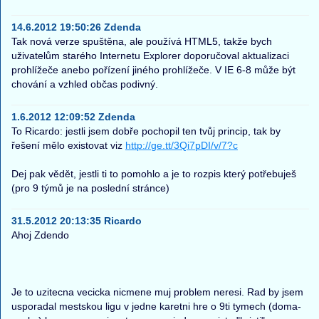
14.6.2012 19:50:26 Zdenda
Tak nová verze spuštěna, ale používá HTML5, takže bych
uživatelům starého Internetu Explorer doporučoval aktualizaci
prohlížeče anebo pořízení jiného prohlížeče. V IE 6-8 může být
chování a vzhled občas podivný.
1.6.2012 12:09:52 Zdenda
To Ricardo: jestli jsem dobře pochopil ten tvůj princip, tak by
řešení mělo existovat viz
http://ge.tt/3Qi7pDI/v/7?c
Dej pak vědět, jestli ti to pomohlo a je to rozpis který potřebuješ
(pro 9 týmů je na poslední stránce)
31.5.2012 20:13:35 Ricardo
Ahoj Zdendo
Je to uzitecna vecicka nicmene muj problem neresi. Rad by jsem
usporadal mestskou ligu v jedne karetni hre o 9ti tymech (doma-