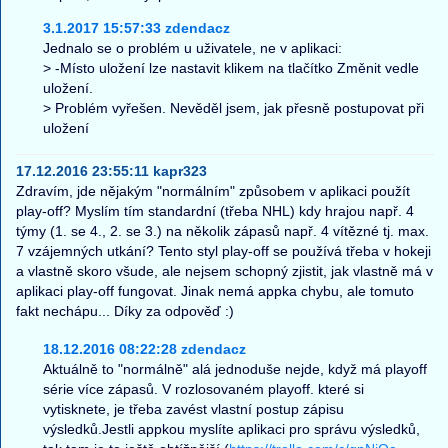
3.1.2017 15:57:33 zdendacz
Jednalo se o problém u uživatele, ne v aplikaci:
> -Místo uložení lze nastavit klikem na tlačítko Změnit vedle
uložení.
> Problém vyřešen. Nevěděl jsem, jak přesně postupovat při
uložení
17.12.2016 23:55:11 kapr323
Zdravím, jde nějakým "normálním" způsobem v aplikaci použít
play-off? Myslím tím standardní (třeba NHL) kdy hrajou např. 4
týmy (1. se 4., 2. se 3.) na několik zápasů např. 4 vítězné tj. max.
7 vzájemných utkání? Tento styl play-off se používá třeba v hokeji
a vlastně skoro všude, ale nejsem schopný zjistit, jak vlastně má v
aplikaci play-off fungovat. Jinak nemá appka chybu, ale tomuto
fakt nechápu... Díky za odpověď :)
18.12.2016 08:22:28 zdendacz
Aktuálně to "normálně" alá jednoduše nejde, když má playoff
série více zápasů. V rozlosovaném playoff. které si
vytisknete, je třeba zavést vlastní postup zápisu
výsledků.Jestli appkou myslíte aplikaci pro správu výsledků,