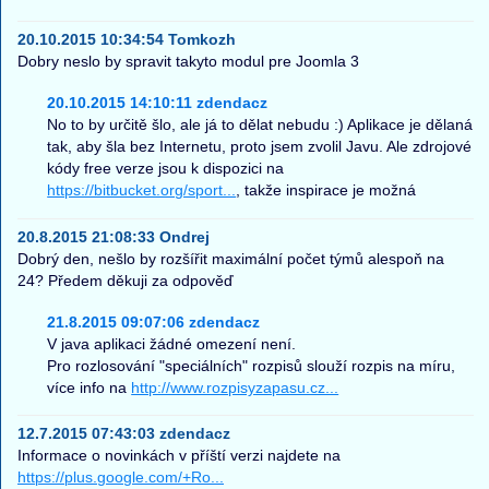
20.10.2015 10:34:54 Tomkozh
Dobry neslo by spravit takyto modul pre Joomla 3
20.10.2015 14:10:11 zdendacz
No to by určitě šlo, ale já to dělat nebudu :) Aplikace je dělaná
tak, aby šla bez Internetu, proto jsem zvolil Javu. Ale zdrojové
kódy free verze jsou k dispozici na
https://bitbucket.org/sport...
, takže inspirace je možná
20.8.2015 21:08:33 Ondrej
Dobrý den, nešlo by rozšířit maximální počet týmů alespoň na
24? Předem děkuji za odpověď
21.8.2015 09:07:06 zdendacz
V java aplikaci žádné omezení není.
Pro rozlosování "speciálních" rozpisů slouží rozpis na míru,
více info na
http://www.rozpisyzapasu.cz...
12.7.2015 07:43:03 zdendacz
Informace o novinkách v příští verzi najdete na
https://plus.google.com/+Ro...