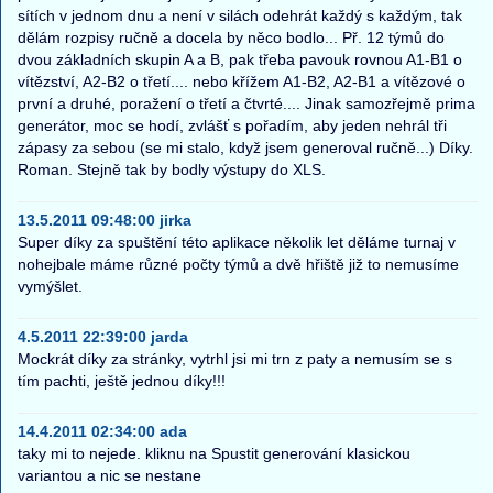
sítích v jednom dnu a není v silách odehrát každý s každým, tak
dělám rozpisy ručně a docela by něco bodlo... Př. 12 týmů do
dvou základních skupin A a B, pak třeba pavouk rovnou A1-B1 o
vítězství, A2-B2 o třetí.... nebo křížem A1-B2, A2-B1 a vítězové o
první a druhé, poražení o třetí a čtvrté.... Jinak samozřejmě prima
generátor, moc se hodí, zvlášť s pořadím, aby jeden nehrál tři
zápasy za sebou (se mi stalo, když jsem generoval ručně...) Díky.
Roman. Stejně tak by bodly výstupy do XLS.
13.5.2011 09:48:00 jirka
Super díky za spuštění této aplikace několik let děláme turnaj v
nohejbale máme různé počty týmů a dvě hřiště již to nemusíme
vymýšlet.
4.5.2011 22:39:00 jarda
Mockrát díky za stránky, vytrhl jsi mi trn z paty a nemusím se s
tím pachti, ještě jednou díky!!!
14.4.2011 02:34:00 ada
taky mi to nejede. kliknu na Spustit generování klasickou
variantou a nic se nestane