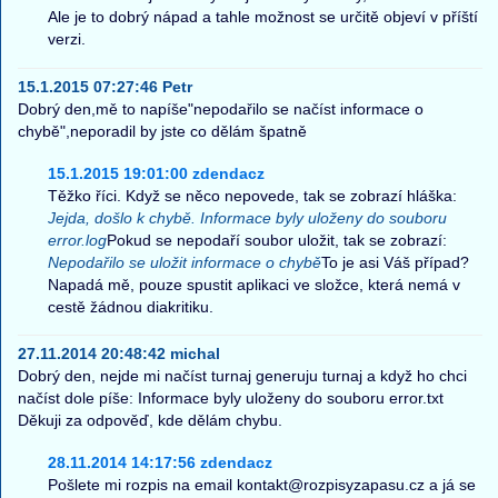
Ale je to dobrý nápad a tahle možnost se určitě objeví v příští
verzi.
15.1.2015 07:27:46 Petr
Dobrý den,mě to napíše"nepodařilo se načíst informace o
chybě",neporadil by jste co dělám špatně
15.1.2015 19:01:00 zdendacz
Těžko říci. Když se něco nepovede, tak se zobrazí hláška:
Jejda, došlo k chybě. Informace byly uloženy do souboru
error.log
Pokud se nepodaří soubor uložit, tak se zobrazí:
Nepodařilo se uložit informace o chybě
To je asi Váš případ?
Napadá mě, pouze spustit aplikaci ve složce, která nemá v
cestě žádnou diakritiku.
27.11.2014 20:48:42 michal
Dobrý den, nejde mi načíst turnaj generuju turnaj a když ho chci
načíst dole píše: Informace byly uloženy do souboru error.txt
Děkuji za odpověď, kde dělám chybu.
28.11.2014 14:17:56 zdendacz
Pošlete mi rozpis na email kontakt@rozpisyzapasu.cz a já se