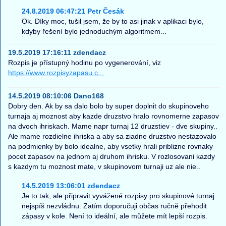
24.8.2019 06:47:21 Petr Česák
Ok. Díky moc, tušil jsem, že by to asi jinak v aplikaci bylo,
kdyby řešení bylo jednoduchým algoritmem...
19.5.2019 17:16:11 zdendacz
Rozpis je přístupný hodinu po vygenerování, viz
https://www.rozpisyzapasu.c...
14.5.2019 08:10:06 Dano168
Dobry den. Ak by sa dalo bolo by super doplnit do skupinoveho
turnaja aj moznost aby kazde druzstvo hralo rovnomerne zapasov
na dvoch ihriskach. Mame napr turnaj 12 druzstiev - dve skupiny..
Ale mame rozdielne ihriska a aby sa ziadne druzstvo nestazovalo
na podmienky by bolo idealne, aby vsetky hrali priblizne rovnaky
pocet zapasov na jednom aj druhom ihrisku. V rozlosovani kazdy
s kazdym tu moznost mate, v skupinovom turnaji uz ale nie..
14.5.2019 13:06:01 zdendacz
Je to tak, ale připravit vyvážené rozpisy pro skupinové turnaj
nejspíš nezvládnu. Zatím doporučuji občas ručně přehodit
zápasy v kole. Není to ideální, ale můžete mít lepší rozpis.