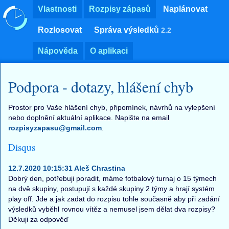
Vlastnosti
Rozpisy zápasů
Naplánovat
Rozlosovat
Správa výsledků
2.2
Nápověda
O aplikaci
Podpora - dotazy, hlášení chyb
Prostor pro Vaše hlášení chyb, připomínek, návrhů na vylepšení
nebo doplnění aktuální aplikace. Napište na email
rozpisyzapasu@gmail.com
.
Disqus
12.7.2020 10:15:31 Aleš Chrastina
Dobrý den, potřebuji poradit, máme fotbalový turnaj o 15 týmech
na dvě skupiny, postupují s každé skupiny 2 týmy a hrají systém
play off. Jde a jak zadat do rozpisu tohle současně aby při zadání
výsledků vyběhl rovnou vítěz a nemusel jsem dělat dva rozpisy?
Děkuji za odpověď