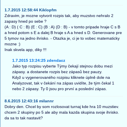
1.7.2015 12:58:44 Kiklopfm
Zdravim, je mozne vytvorit rozpis tak, aby muzstvo nehralo 2
zapasy hned po sebe ?
(A : D) ( C : B) (E : C) (B : A) (D : B) - v tomto pripade hraje C s B
a hned potom s E a dalej B hraje s A a hned s D. Generovane pre
5 tymov na jedno ihrisko. - Otazka je, ci je to vobec matematicky
mozne :)
Inak skvela app, diky !!!
1.7.2015 13:24:25 zdendacz
Jako typ rozpisu vyberte Týmy čekají stejnou dobu mezi
zápasy. a dostanete rozpis bez zápasů bez pauzy.
Když u vygenerovaného rozpisu kliknete úplně dole na
Analyzovat, tak v čekání na zápas uvidíte, že tým čekal 1
nebo 2 zápasy. Ty 0 jsou pro první a poslední zápas.
8.6.2015 12:43:16 milannr
Dobry den. Chcel by som rozlosovat turnaj kde hra 10 muzstiev.
chcem 2 skupiny po 5 ale aby mala kazda skupina svoje ihrisko.
da sa to tak nastavit?