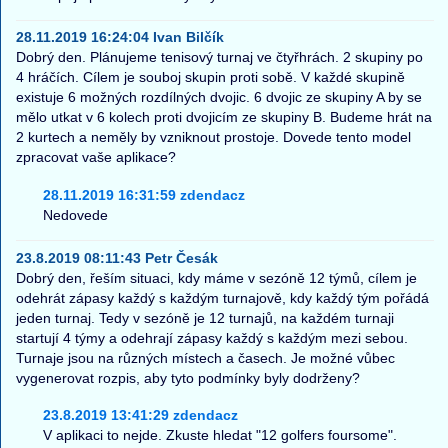
28.11.2019 16:24:04 Ivan Bilčík
Dobrý den. Plánujeme tenisový turnaj ve čtyřhrách. 2 skupiny po
4 hráčích. Cílem je souboj skupin proti sobě. V každé skupině
existuje 6 možných rozdílných dvojic. 6 dvojic ze skupiny A by se
mělo utkat v 6 kolech proti dvojicím ze skupiny B. Budeme hrát na
2 kurtech a neměly by vzniknout prostoje. Dovede tento model
zpracovat vaše aplikace?
28.11.2019 16:31:59 zdendacz
Nedovede
23.8.2019 08:11:43 Petr Česák
Dobrý den, řeším situaci, kdy máme v sezóně 12 týmů, cílem je
odehrát zápasy každý s každým turnajově, kdy každý tým pořádá
jeden turnaj. Tedy v sezóně je 12 turnajů, na každém turnaji
startují 4 týmy a odehrají zápasy každý s každým mezi sebou.
Turnaje jsou na různých místech a časech. Je možné vůbec
vygenerovat rozpis, aby tyto podmínky byly dodrženy?
23.8.2019 13:41:29 zdendacz
V aplikaci to nejde. Zkuste hledat "12 golfers foursome".