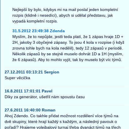
Nejlepší by bylo, kdybys mi na mail poslal jeden kompletní
rozpis (klidně i nesedící), abych si udělal představu, jak
vypadá kompletní rozpis.
31.5.2012 23:49:38 Zdenda
Myslím, že to nepůjde, jestli teda platí, že 1 zápas hraje 1D +
2H, jakoby 3 obyčejné zápasy. To jsou 4 kola v rozpise (i když
zrovna tohle bych na kola nedělil), tedy 12 zápasů v periodě.
Několik zápasů by se stejně muselo dohrát 1D a 1H (myslím,
že 6 zápasů). Aby to mohlo vyjít, tak by muselo být víc týmů.
27.12.2011 03:13:21 Sergion
Super věcička
16.8.2011 17:01:01 Pavel
Díky za generátor, ušetřil nám spoustu času
27.6.2011 16:40:00 Roman
Ahoj Zdendo. Co takhle přidat možnost rozdělení více týmů na
dvě skupiny, které hrají každý s každým, a následný pavouk o
pořadí? Hrajeme volejbalový turnaj třeba dvanáct týmů na třech