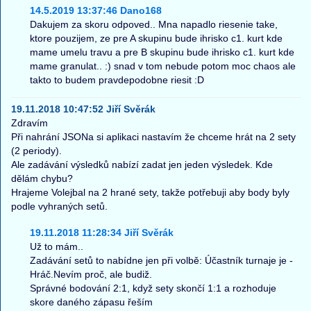
14.5.2019 13:37:46 Dano168
Dakujem za skoru odpoved.. Mna napadlo riesenie take,
ktore pouzijem, ze pre A skupinu bude ihrisko c1. kurt kde
mame umelu travu a pre B skupinu bude ihrisko c1. kurt kde
mame granulat.. :) snad v tom nebude potom moc chaos ale
takto to budem pravdepodobne riesit :D
19.11.2018 10:47:52 Jiří Svěrák
Zdravím
Při nahrání JSONa si aplikaci nastavím že chceme hrát na 2 sety
(2 periody).
Ale zadávání výsledků nabízí zadat jen jeden výsledek. Kde
dělám chybu?
Hrajeme Volejbal na 2 hrané sety, takže potřebuji aby body byly
podle vyhraných setů.
19.11.2018 11:28:34 Jiří Svěrák
Už to mám..
Zadávání setů to nabídne jen při volbě: Účastník turnaje je -
Hráč.Nevím proč, ale budiž.
Správné bodování 2:1, když sety skončí 1:1 a rozhoduje
skore daného zápasu řeším