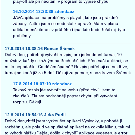
play-off ale pri načítaní v program to vypíše chybu
16.10.2014 13:33:38 zdendacz
JAVA aplikace má problémy s playoff, kde jsou prázdné
zápasy. Zatím jsem se nedostal k opravě. Mám v plánu
udělat menší iteraci v průběhu října, kde budu řešit mj. tyto
problémy
17.8.2014 16:38:16 Roman Šrámek
Dobrý den, potřebuji vytvořit rozpis, pro jednodenní turnaj, 10
mužstev, každý s každým na třech hřištích. Přes Vaší aplikaci, se
mi to nepodařilo. Co dělám špatně? Rozpis potřebuji co nejdříve,
turnaj se koná již za 5 dní. Děkuji za pomoc, s pozdravem Šrámek
17.8.2014 19:07:10 zdendacz
Takový rozpis jde vytvořit na webu (před chvíli jsem to
zkoušel). Zkuste podrobněji popsat chybu při vytvoření
rozpisu. Děkuji
12.8.2014 19:54:16 Jirka Pudil
Dobrý den,chtěl jsem vyzkoušet aplikaci Výsledky, v pohodě jí
rozběhnu, ale pokud ve spuštěné aplikaci na cokoliv kliknu, tak mi
to vyhodí hlášku "jejda, došlo k chybě" aplikace vygeneruje error