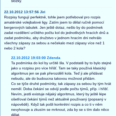
složky.
22.10.2012 13:57:56 Jiri
Rozpisy fungují perfektně, tohle jsem potřeboval pro rozpis
amatérské volejbalové ligy. Zatím jsem to dělal ručně pomocí
bergerových tabulek. Jen ještě dotaz, nešlo by do podmínek
zadat rozdělení určitého počtu kol do jednotlivých hracích dnů a
zadat podmínku, aby družstvo v jednom hracím dni nehrálo
všechny zápasy za sebou a nečekalo mezi zápasy více než 1
nebo 2 kola?
22.10.2012 19:03:00 Zdenda
Ta podmínka do kol by určitě šla. V podstatě by to bylo stejné
jako u rozpisu pro více hřišť. Tam se taky používá klasický
algoritmus jen se pak přerozdělí kola. Teď ji ale přidávat
nebudu, ale do budoucna takovou možnost přidám.
Co se týče druhé podmínky, tak zápasy za sebou by tým hrát
neměl. Doba čekání se odvíjí podle počtu týmů, příp. i hřišť.
Nevím, jestli existuje nějaký algoritmus, který by ještě lépe
ošetřoval čekání týmů než aktuálně používaný (popsaný v
nápovědě). Když tak pošli konkrétní rozpis a co ti v něm
nevyhovuje a zkusím se mrknout, zda by se s tím dalo něco
dělat.