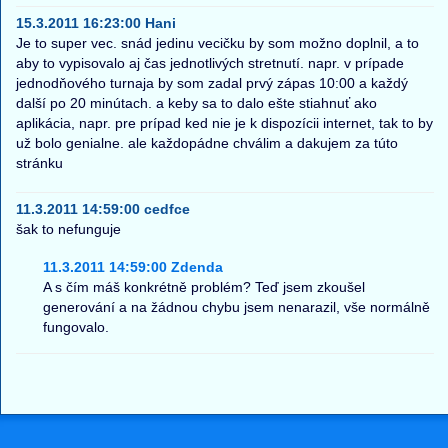
15.3.2011 16:23:00 Hani
Je to super vec. snád jedinu vecičku by som možno doplnil, a to
aby to vypisovalo aj čas jednotlivých stretnutí. napr. v prípade
jednodňového turnaja by som zadal prvý zápas 10:00 a každý
další po 20 minútach. a keby sa to dalo ešte stiahnuť ako
aplikácia, napr. pre prípad ked nie je k dispozícii internet, tak to by
už bolo genialne. ale každopádne chválim a dakujem za túto
stránku
11.3.2011 14:59:00 cedfce
šak to nefunguje
11.3.2011 14:59:00 Zdenda
A s čím máš konkrétně problém? Teď jsem zkoušel
generování a na žádnou chybu jsem nenarazil, vše normálně
fungovalo.