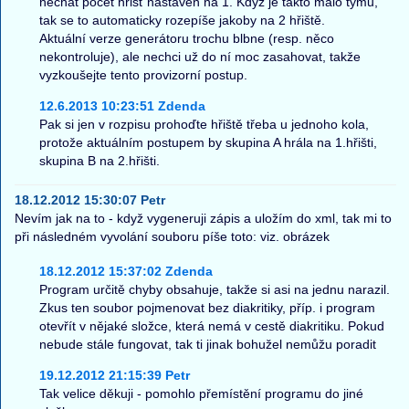
nechat počet hřišť nastaven na 1. Když je takto málo týmů,
tak se to automaticky rozepíše jakoby na 2 hřiště.
Aktuální verze generátoru trochu blbne (resp. něco
nekontroluje), ale nechci už do ní moc zasahovat, takže
vyzkoušejte tento provizorní postup.
12.6.2013 10:23:51 Zdenda
Pak si jen v rozpisu prohoďte hřiště třeba u jednoho kola,
protože aktuálním postupem by skupina A hrála na 1.hřišti,
skupina B na 2.hřišti.
18.12.2012 15:30:07 Petr
Nevím jak na to - když vygeneruji zápis a uložím do xml, tak mi to
při následném vyvolání souboru píše toto: viz. obrázek
18.12.2012 15:37:02 Zdenda
Program určitě chyby obsahuje, takže si asi na jednu narazil.
Zkus ten soubor pojmenovat bez diakritiky, příp. i program
otevřít v nějaké složce, která nemá v cestě diakritiku. Pokud
nebude stále fungovat, tak ti jinak bohužel nemůžu poradit
19.12.2012 21:15:39 Petr
Tak velice děkuji - pomohlo přemístění programu do jiné