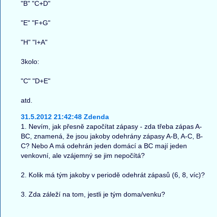
"B" "C+D"
"E" "F+G"
"H" "I+A"
3kolo:
"C" "D+E"
atd.
31.5.2012 21:42:48 Zdenda
1. Nevím, jak přesně započítat zápasy - zda třeba zápas A-
BC, znamená, že jsou jakoby odehrány zápasy A-B, A-C, B-
C? Nebo A má odehrán jeden domácí a BC mají jeden
venkovní, ale vzájemný se jim nepočítá?
2. Kolik má tým jakoby v periodě odehrát zápasů (6, 8, víc)?
3. Zda záleží na tom, jestli je tým doma/venku?