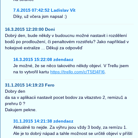
7.6.2015 07:42:52 Ladislav Vít
Díky, už včera jsm napsal :)
16.3.2015 12:20:00 Doni
Dobrý den, bude někdy v budoucnu možné nastavit i rozdělení
bodů po prodloužení, či penaltovém rozstřelu? Jako například v
hokejové extralize ... Děkuji za odpověď
16.3.2015 15:22:08 zdendacz
Je možné, že se něco takového někdy objeví. V Trellu jsem
na to vytvořil kartu
https://trello.com/c/T5El4Fl6
.
31.1.2015 14:19:23 Fero
Dobry den
da sa v aplikacii nastavit pocet bodov za vitazstvo 2, remizu1 a
prehru 0 ?
Dakujem pekne.
31.1.2015 14:21:38 zdendacz
Aktuálně to nejde. Za výhru jsou vždy 3 body, za remízu 1.
Ale je to dobrý nápad a tahle možnost se určitě objeví v příští