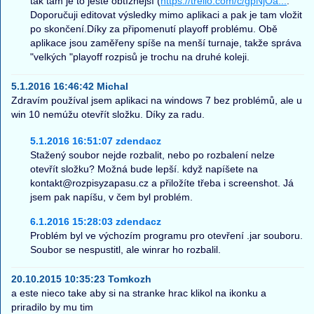
tak tam je to ještě obtížnější (
https://trello.com/c/gpNjOa...
.
Doporučuji editovat výsledky mimo aplikaci a pak je tam vložit
po skončení.Díky za připomenutí playoff problému. Obě
aplikace jsou zaměřeny spíše na menší turnaje, takže správa
"velkých "playoff rozpisů je trochu na druhé koleji.
5.1.2016 16:46:42 Michal
Zdravím používal jsem aplikaci na windows 7 bez problémů, ale u
win 10 nemúžu otevřít složku. Díky za radu.
5.1.2016 16:51:07 zdendacz
Stažený soubor nejde rozbalit, nebo po rozbalení nelze
otevřít složku? Možná bude lepší. když napíšete na
kontakt@rozpisyzapasu.cz a přiložíte třeba i screenshot. Já
jsem pak napíšu, v čem byl problém.
6.1.2016 15:28:03 zdendacz
Problém byl ve výchozím programu pro otevření .jar souboru.
Soubor se nespustitl, ale winrar ho rozbalil.
20.10.2015 10:35:23 Tomkozh
a este nieco take aby si na stranke hrac klikol na ikonku a
priradilo by mu tim