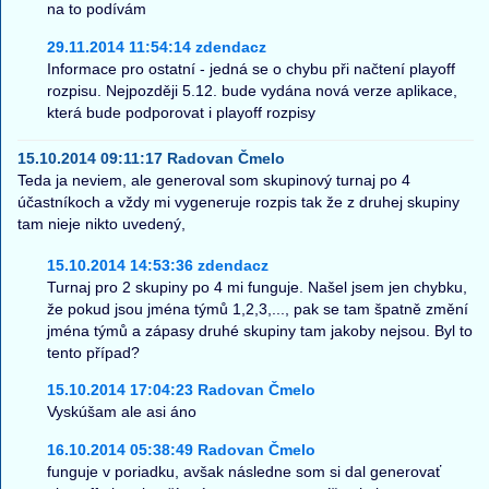
na to podívám
29.11.2014 11:54:14 zdendacz
Informace pro ostatní - jedná se o chybu při načtení playoff
rozpisu. Nejpozději 5.12. bude vydána nová verze aplikace,
která bude podporovat i playoff rozpisy
15.10.2014 09:11:17 Radovan Čmelo
Teda ja neviem, ale generoval som skupinový turnaj po 4
účastníkoch a vždy mi vygeneruje rozpis tak že z druhej skupiny
tam nieje nikto uvedený,
15.10.2014 14:53:36 zdendacz
Turnaj pro 2 skupiny po 4 mi funguje. Našel jsem jen chybku,
že pokud jsou jména týmů 1,2,3,..., pak se tam špatně změní
jména týmů a zápasy druhé skupiny tam jakoby nejsou. Byl to
tento případ?
15.10.2014 17:04:23 Radovan Čmelo
Vyskúšam ale asi áno
16.10.2014 05:38:49 Radovan Čmelo
funguje v poriadku, avšak následne som si dal generovať