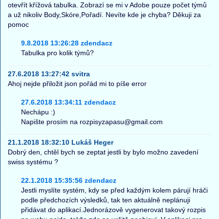
otevřít křížová tabulka. Zobrazí se mi v Adobe pouze počet týmů
a už nikoliv Body,Skóre,Pořadí. Nevíte kde je chyba? Děkuji za
pomoc
9.8.2018 13:26:28 zdendacz
Tabulka pro kolik týmů?
27.6.2018 13:27:42 svitra
Ahoj nejde přiložit json pořád mi to píše error
27.6.2018 13:34:11 zdendacz
Nechápu :)
Napište prosím na rozpisyzapasu@gmail.com
21.1.2018 18:32:10 Lukáš Heger
Dobrý den, chtěl bych se zeptat jestli by bylo možno zavedení
swiss systému ?
22.1.2018 15:35:56 zdendacz
Jestli myslíte systém, kdy se před každým kolem párují hráči
podle předchozích výsledků, tak ten aktuálně neplánuji
přidávat do aplikací.Jednorázově vygenerovat takový rozpis