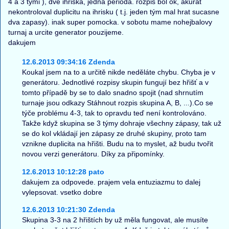
4 a 3 tými ), dve ihriska, jedna perioda. rozpis bol ok, akurat
nekontroloval duplicitu na ihrisku ( t.j. jeden tým mal hrat sucasne
dva zapasy). inak super pomocka. v sobotu mame nohejbalovy
turnaj a urcite generator pouzijeme.
dakujem
12.6.2013 09:34:16 Zdenda
Koukal jsem na to a určitě nikde neděláte chybu. Chyba je v
generátoru. Jednotlivé rozpisy skupin fungují bez hřišť a v
tomto případě by se to dalo snadno spojit (nad shrnutím
turnaje jsou odkazy Stáhnout rozpis skupina A, B, ...).Co se
týče problému 4-3, tak to opravdu teď není kontrolováno.
Takže když skupina se 3 týmy dohraje všechny zápasy, tak už
se do kol vkládají jen zápasy ze druhé skupiny, proto tam
vznikne duplicita na hřišti. Budu na to myslet, až budu tvořit
novou verzi generátoru. Díky za připomínky.
12.6.2013 10:12:28 pato
dakujem za odpovede. prajem vela entuziazmu to dalej
vylepsovat. vsetko dobre
12.6.2013 10:21:30 Zdenda
Skupina 3-3 na 2 hřištích by už měla fungovat, ale musíte