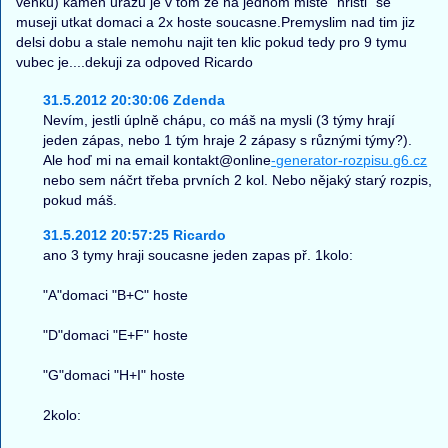
venku) kamen urazu je v tom ze na jednom miste "hristi" se
museji utkat domaci a 2x hoste soucasne.Premyslim nad tim jiz
delsi dobu a stale nemohu najit ten klic pokud tedy pro 9 tymu
vubec je....dekuji za odpoved Ricardo
31.5.2012 20:30:06 Zdenda
Nevím, jestli úplně chápu, co máš na mysli (3 týmy hrají
jeden zápas, nebo 1 tým hraje 2 zápasy s různými týmy?).
Ale hoď mi na email kontakt@online
-generator-rozpisu.g6.cz
nebo sem náčrt třeba prvních 2 kol. Nebo nějaký starý rozpis,
pokud máš.
31.5.2012 20:57:25 Ricardo
ano 3 tymy hraji soucasne jeden zapas př. 1kolo:
"A"domaci "B+C" hoste
"D"domaci "E+F" hoste
"G"domaci "H+I" hoste
2kolo: