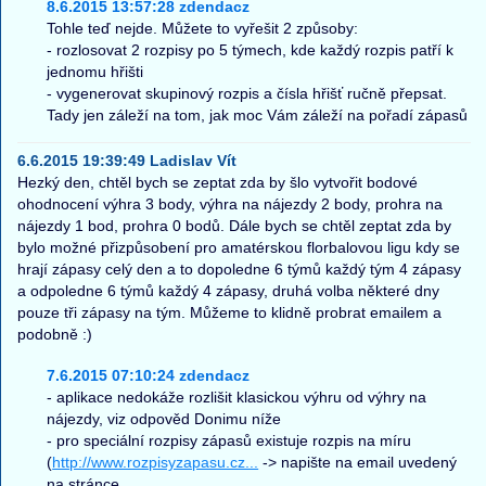
8.6.2015 13:57:28 zdendacz
Tohle teď nejde. Můžete to vyřešit 2 způsoby:
- rozlosovat 2 rozpisy po 5 týmech, kde každý rozpis patří k
jednomu hřišti
- vygenerovat skupinový rozpis a čísla hřišť ručně přepsat.
Tady jen záleží na tom, jak moc Vám záleží na pořadí zápasů
6.6.2015 19:39:49 Ladislav Vít
Hezký den, chtěl bych se zeptat zda by šlo vytvořit bodové
ohodnocení výhra 3 body, výhra na nájezdy 2 body, prohra na
nájezdy 1 bod, prohra 0 bodů. Dále bych se chtěl zeptat zda by
bylo možné přizpůsobení pro amatérskou florbalovou ligu kdy se
hrají zápasy celý den a to dopoledne 6 týmů každý tým 4 zápasy
a odpoledne 6 týmů každý 4 zápasy, druhá volba některé dny
pouze tři zápasy na tým. Můžeme to klidně probrat emailem a
podobně :)
7.6.2015 07:10:24 zdendacz
- aplikace nedokáže rozlišit klasickou výhru od výhry na
nájezdy, viz odpověd Donimu níže
- pro speciální rozpisy zápasů existuje rozpis na míru
(
http://www.rozpisyzapasu.cz...
-> napište na email uvedený
na stránce